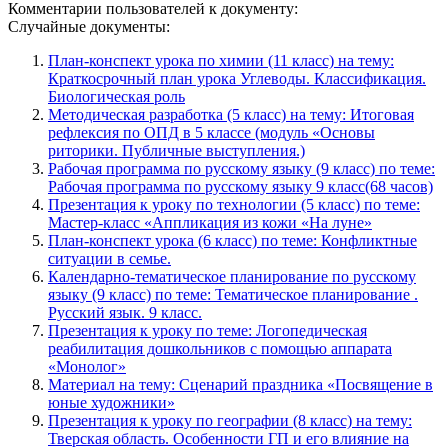
Комментарии пользователей к документу:
Случайные документы:
План-конспект урока по химии (11 класс) на тему:
Краткосрочный план урока Углеводы. Классификация.
Биологическая роль
Методическая разработка (5 класс) на тему: Итоговая
рефлексия по ОПД в 5 классе (модуль «Основы
риторики. Публичные выступления.)
Рабочая программа по русскому языку (9 класс) по теме:
Рабочая программа по русскому языку 9 класс(68 часов)
Презентация к уроку по технологии (5 класс) по теме:
Мастер-класс «Аппликация из кожи «На луне»
План-конспект урока (6 класс) по теме: Конфликтные
ситуации в семье.
Календарно-тематическое планирование по русскому
языку (9 класс) по теме: Тематическое планирование .
Русский язык. 9 класс.
Презентация к уроку по теме: Логопедическая
реабилитация дошкольников с помощью аппарата
«Монолог»
Материал на тему: Сценарий праздника «Посвящение в
юные художники»
Презентация к уроку по географии (8 класс) на тему:
Тверская область. Особенности ГП и его влияние на