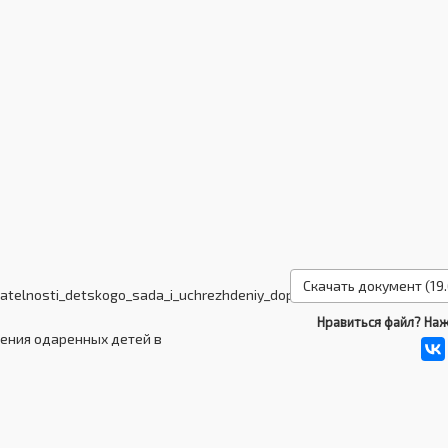
Скачать документ (19.
elnosti_detskogo_sada_i_uchrezhdeniy_dopolnitelnogo_obrazovaniy
Нравиться файл? Наж
ения одаренных детей в