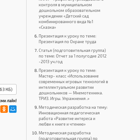
контроля в муниципальном
дошкольном образовательном
учреждении «Детский сад
комбинированного вида №1
«Сказка»
Презентация к уроку по теме:
Презентация по Охране труда
Статья (подготовительная группа)
по теме: Отчет за 1 полугодие 2012
-2013 уч.год
Презентация к уроку по теме:
Мастер- класс «Использование
современных игровых технологий в
интеллектуальном развитии
63 КБ)
a.docx.
дошкольников — Мнемотехника.
ТРИЗ. Игры. Упражнения .»
ми лайк!
Методическая разработка на тему:
Инновационная педагогическая
работа «Развитие интереса и
любви к книге и чтению»
Методическая разработка
(подготовительная группа) по