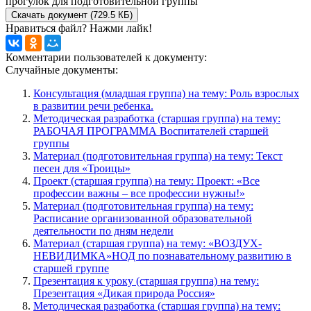
прогулок для подготовительной группы
Скачать документ (729.5 КБ)
Нравиться файл? Нажми лайк!
Комментарии пользователей к документу:
Случайные документы:
Консультация (младшая группа) на тему: Роль взрослых
в развитии речи ребенка.
Методическая разработка (старшая группа) на тему:
РАБОЧАЯ ПРОГРАММА Воспитателей старшей
группы
Материал (подготовительная группа) на тему: Текст
песен для «Троицы»
Проект (старшая группа) на тему: Проект: «Все
профессии важны – все профессии нужны!»
Материал (подготовительная группа) на тему:
Расписание организованной образовательной
деятельности по дням недели
Материал (старшая группа) на тему: «ВОЗДУХ-
НЕВИДИМКА»НОД по познавательному развитию в
старшей группе
Презентация к уроку (старшая группа) на тему:
Презентация «Дикая природа Россия»
Методическая разработка (старшая группа) на тему: